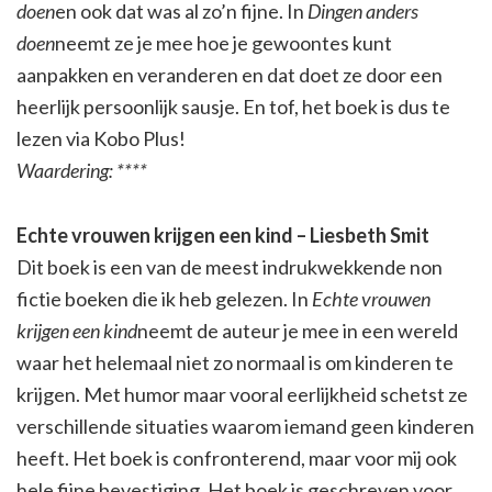
doen
en ook dat was al zo’n fijne. In
Dingen anders
doen
neemt ze je mee hoe je gewoontes kunt
aanpakken en veranderen en dat doet ze door een
heerlijk persoonlijk sausje. En tof, het boek is dus te
lezen via Kobo Plus!
Waardering: ****
Echte vrouwen krijgen een kind – Liesbeth Smit
Dit boek is een van de meest indrukwekkende non
fictie boeken die ik heb gelezen. In
Echte vrouwen
krijgen een kind
neemt de auteur je mee in een wereld
waar het helemaal niet zo normaal is om kinderen te
krijgen. Met humor maar vooral eerlijkheid schetst ze
verschillende situaties waarom iemand geen kinderen
heeft. Het boek is confronterend, maar voor mij ook
hele fijne bevestiging. Het boek is geschreven voor