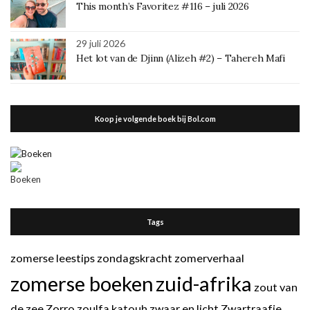
This month’s Favoritez #116 – juli 2026
29 juli 2026
Het lot van de Djinn (Alizeh #2) – Tahereh Mafi
Koop je volgende boek bij Bol.com
Tags
zomerse leestips
zondagskracht
zomerverhaal
zomerse boeken
zuid-afrika
zout van
de zee
Zorro
zoulfa katouh
zwaar en licht
Zwartraafje