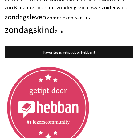
zon & maan
zonder mij
zonder gezicht
zuidenwind
zwolle
zondagsleven
zomerlezen
Zoo Berlin
zondagskind
Zurich
Favoritez is getipt door Hebban!