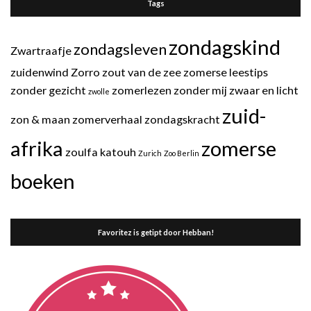
Tags
zondagskind
zondagsleven
Zwartraafje
zuidenwind
Zorro
zout van de zee
zomerse leestips
zonder gezicht
zomerlezen
zonder mij
zwaar en licht
zwolle
zuid-
zon & maan
zomerverhaal
zondagskracht
afrika
zomerse
zoulfa katouh
Zurich
Zoo Berlin
boeken
Favoritez is getipt door Hebban!