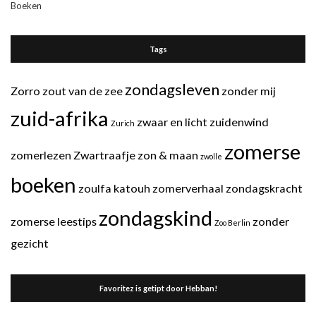
Tags
zondagsleven
Zorro
zout van de zee
zonder mij
zuid-afrika
zwaar en licht
zuidenwind
Zurich
zomerse
zomerlezen
Zwartraafje
zon & maan
zwolle
boeken
zoulfa katouh
zomerverhaal
zondagskracht
zondagskind
zomerse leestips
zonder
Zoo Berlin
gezicht
Favoritez is getipt door Hebban!