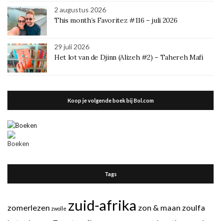
2 augustus 2026
This month’s Favoritez #116 – juli 2026
29 juli 2026
Het lot van de Djinn (Alizeh #2) – Tahereh Mafi
Koop je volgende boek bij Bol.com
Tags
zuid-afrika
zomerlezen
zon & maan
zoulfa
zwolle