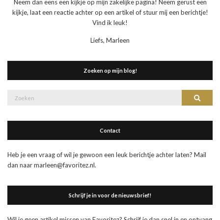
Neem dan eens een kijkje op mijn zakelijke pagina! Neem gerust een
kijkje, laat een reactie achter op een artikel of stuur mij een berichtje!
Vind ik leuk!
Liefs, Marleen
Zoeken op mijn blog!
Zoek
Zoeke
naar:
Contact
Heb je een vraag of wil je gewoon een leuk berichtje achter laten? Mail
dan naar marleen@favoritez.nl.
Schrijf je in voor de nieuwsbrief!
Wil je geen artikel missen van Favoritez? Schrijf je dan snel in en ontvang