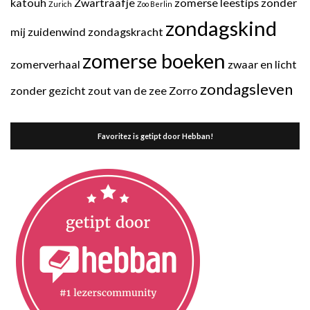
katouh
Zwartraafje
zomerse leestips
zonder
Zurich
Zoo Berlin
zondagskind
mij
zuidenwind
zondagskracht
zomerse boeken
zomerverhaal
zwaar en licht
zondagsleven
zonder gezicht
zout van de zee
Zorro
Favoritez is getipt door Hebban!