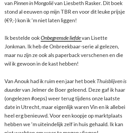
van
Pinnen in Mongolië
van Liesbeth Rasker. Dit boek
stond al eeuwen op mijn TBR en voor dit leuke prijsje
(€9,-) kon ik ‘m niet laten liggen!
Ik bestelde ook
Onbegrensde liefde
van Lisette
Jonkman. Ik heb de Onbreekbaar-serie al gelezen,
maar nu zijn ze ook als paperback verschenen en die
wil ik gewoon in de kast hebben!
Van Anouk had ik ruim een jaar het boek
Thuisblijven is
duurder
van Jelmer de Boer geleend. Deze gaf ik haar
(ongelezen #oeps) weer terug tijdens onze laatste
date in Utrecht, maar eigenlijk waren Vin en ik allebei
heel erg benieuwd. Voor een koopje op marktplaats
hebben we ‘m uiteindelijk zelf in huis gehaald. Ik kan
niet wachten om weer te mogen vliegen!