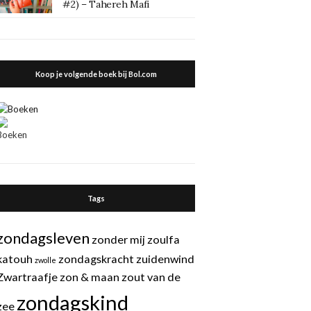
#2) – Tahereh Mafi
Koop je volgende boek bij Bol.com
Tags
zondagsleven
zonder mij
zoulfa
katouh
zondagskracht
zuidenwind
zwolle
Zwartraafje
zon & maan
zout van de
zondagskind
zee