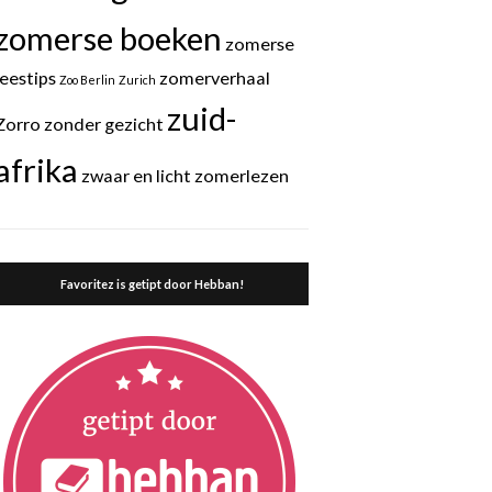
zomerse boeken
zomerse
leestips
zomerverhaal
Zoo Berlin
Zurich
zuid-
Zorro
zonder gezicht
afrika
zwaar en licht
zomerlezen
Favoritez is getipt door Hebban!