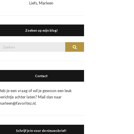
Liefs, Marleen
Zoeken op mijn blog!
Zoek
Zoeken
naar:
Contact
Heb je een vraag of wil je gewoon een leuk
berichtje achter laten? Mail dan naar
marleen@favoritez.nl.
Schrijf je in voor de nieuwsbrief!