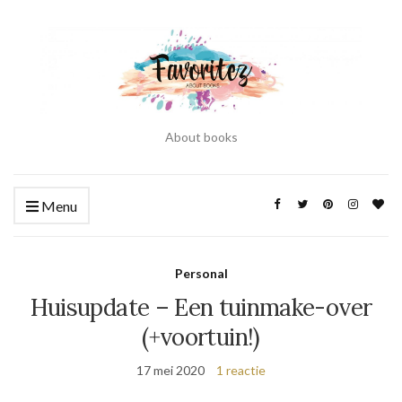
About books
Menu
Personal
Huisupdate – Een tuinmake-over
(+voortuin!)
17 mei 2020
1 reactie