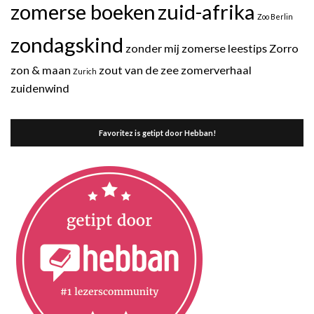
zomerse boeken
zuid-afrika
Zoo Berlin
zondagskind
zonder mij
zomerse leestips
Zorro
zon & maan
zout van de zee
zomerverhaal
Zurich
zuidenwind
Favoritez is getipt door Hebban!