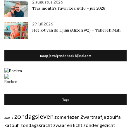
2 augustus 2026
This month’s Favoritez #116 – juli 2026
29 juli 2026
Het lot van de Djinn (Alizeh #2) – Tahereh Mafi
Koop je volgende boek bij Bol.com
Tags
zondagsleven
zomerlezen
Zwartraafje
zoulfa
zwolle
katouh
zondagskracht
zwaar en licht
zonder gezicht