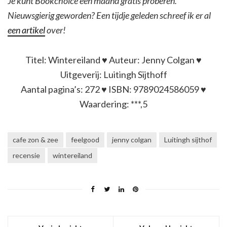
Je kunt Bookchoice één maand gratis proberen.
Nieuwsgierig geworden? Een tijdje geleden schreef ik er al
een artikel
over!
Titel: Wintereiland ♥ Auteur: Jenny Colgan ♥
Uitgeverij: Luitingh Sijthoff
Aantal pagina’s: 272 ♥ ISBN: 9789024586059 ♥
Waardering: ***,5
cafe zon & zee
feelgood
jenny colgan
Luitingh sijthof
recensie
wintereiland