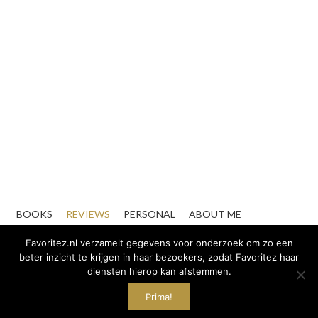
BOOKS
REVIEWS
PERSONAL
ABOUT ME
CONTACT
ZAKELIJK
Favoritez.nl verzamelt gegevens voor onderzoek om zo een
beter inzicht te krijgen in haar bezoekers, zodat Favoritez haar
diensten hierop kan afstemmen.
Prima!