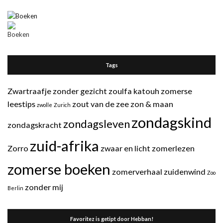
Tags
Zwartraafje
zonder gezicht
zoulfa katouh
zomerse
leestips
zout van de zee
zon & maan
zwolle
Zurich
zondagskind
zondagsleven
zondagskracht
zuid-afrika
Zorro
zwaar en licht
zomerlezen
zomerse boeken
zomerverhaal
zuidenwind
Zoo
zonder mij
Berlin
Favoritez is getipt door Hebban!