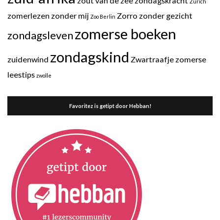
zout van de zee
zondagskracht
Zurich
zomerlezen
zonder mij
Zorro
zonder gezicht
Zoo Berlin
zomerse boeken
zondagsleven
zondagskind
zuidenwind
Zwartraafje
zomerse
leestips
zwolle
Favoritez is getipt door Hebban!