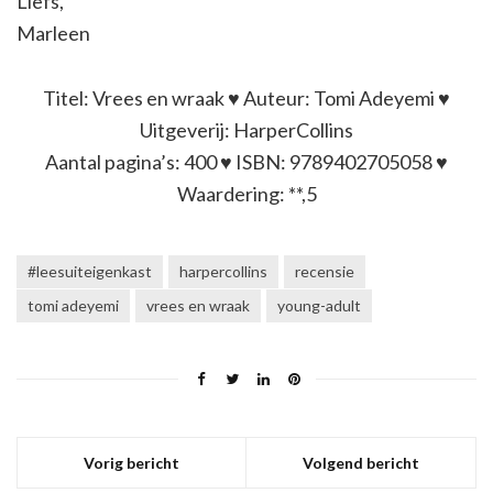
Liefs,
Marleen
Titel: Vrees en wraak ♥ Auteur: Tomi Adeyemi ♥
Uitgeverij: HarperCollins
Aantal pagina’s: 400 ♥ ISBN: 9789402705058 ♥
Waardering: **,5
#leesuiteigenkast
harpercollins
recensie
tomi adeyemi
vrees en wraak
young-adult
Vorig bericht
Volgend bericht