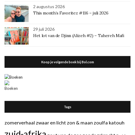
2 augustus 2026
This month’s Favoritez #116 – juli 2026
29 juli 2026
Het lot van de Djinn (Alizeh #2) – Tahereh Mafi
Koop je volgende boek bij Bol.com
Tags
zomerverhaal
zwaar en licht
zon & maan
zoulfa katouh
zuid-afrika