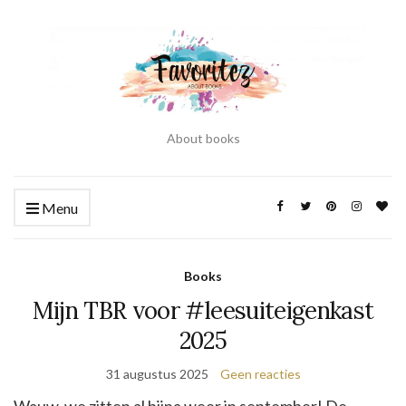
About books
Menu
Books
Mijn TBR voor #leesuiteigenkast
2025
31 augustus 2025
Geen reacties
Wauw, we zitten al bijna weer in september! De