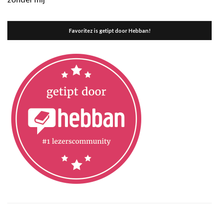
Favoritez is getipt door Hebban!