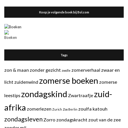
Koop je volgende boek bij Bol.com
Tags
zon & maan
zonder gezicht
zomerverhaal
zwaar en
zwolle
zomerse boeken
licht
zuidenwind
zomerse
zondagskind
zuid-
leestips
Zwartraafje
afrika
zomerlezen
zoulfa katouh
Zurich
Zoo Berlin
zondagsleven
Zorro
zondagskracht
zout van de zee
zonder mij