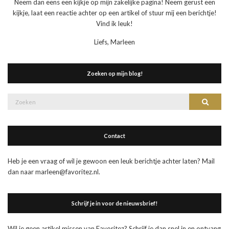
Neem dan eens een kijkje op mijn zakelijke pagina! Neem gerust een
kijkje, laat een reactie achter op een artikel of stuur mij een berichtje!
Vind ik leuk!
Liefs, Marleen
Zoeken op mijn blog!
Zoek
Zoeke
naar:
Contact
Heb je een vraag of wil je gewoon een leuk berichtje achter laten? Mail
dan naar marleen@favoritez.nl.
Schrijf je in voor de nieuwsbrief!
Wil je geen artikel missen van Favoritez? Schrijf je dan snel in en ontvang