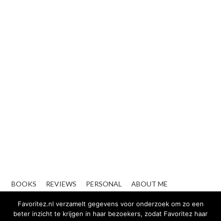
BOOKS
REVIEWS
PERSONAL
ABOUT ME
CONTACT
ZAKELIJK
Favoritez.nl verzamelt gegevens voor onderzoek om zo een
beter inzicht te krijgen in haar bezoekers, zodat Favoritez haar