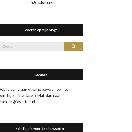
Liefs, Marleen
Zoeken op mijn blog!
Zoek
Zoeken
naar:
Contact
Heb je een vraag of wil je gewoon een leuk
berichtje achter laten? Mail dan naar
marleen@favoritez.nl.
Schrijf je in voor de nieuwsbrief!