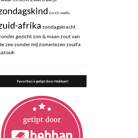
zondagskind
Zurich
zwolle
zuid-afrika
zondagskracht
zonder gezicht
zon & maan
zout van
de zee
zonder mij
zomerlezen
zoulfa
katouh
Favoritez is getipt door Hebban!