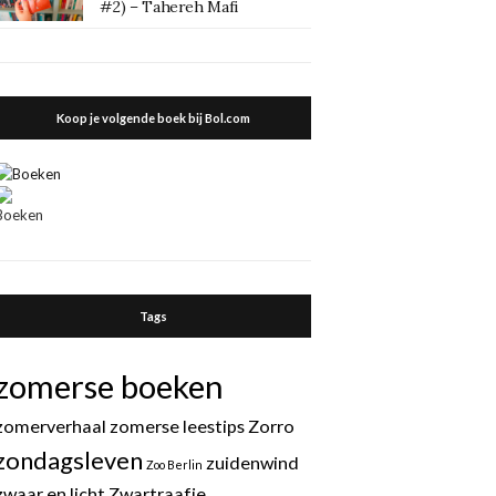
#2) – Tahereh Mafi
Koop je volgende boek bij Bol.com
Tags
zomerse boeken
zomerverhaal
zomerse leestips
Zorro
zondagsleven
zuidenwind
Zoo Berlin
zwaar en licht
Zwartraafje