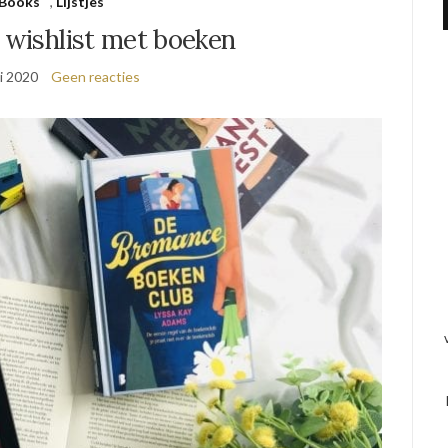
Books
,
Lijstjes
 wishlist met boeken
i 2020
Geen reacties