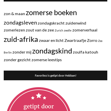
zomerse boeken
zon & maan
zondagsleven
zondagskracht
zuidenwind
zomerlezen
zout van de zee
zomerverhaal
Zurich
zwolle
zuid-afrika
zwaar en licht
Zwartraafje
Zorro
Zoo
zondagskind
zonder mij
zoulfa katouh
Berlin
zonder gezicht
zomerse leestips
Favoritez is getipt door Hebban!