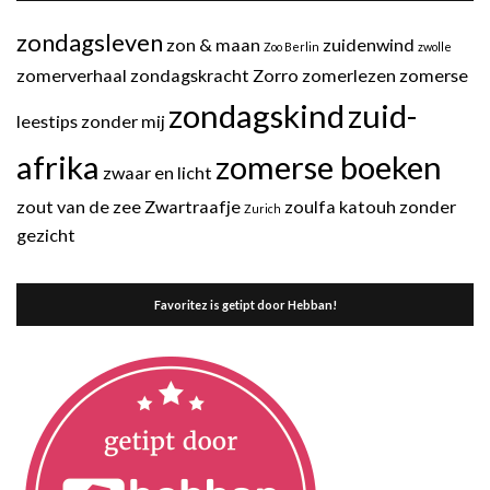
zondagsleven
zon & maan
zuidenwind
Zoo Berlin
zwolle
zomerverhaal
zondagskracht
Zorro
zomerlezen
zomerse
zondagskind
zuid-
leestips
zonder mij
afrika
zomerse boeken
zwaar en licht
zout van de zee
Zwartraafje
zoulfa katouh
zonder
Zurich
gezicht
Favoritez is getipt door Hebban!