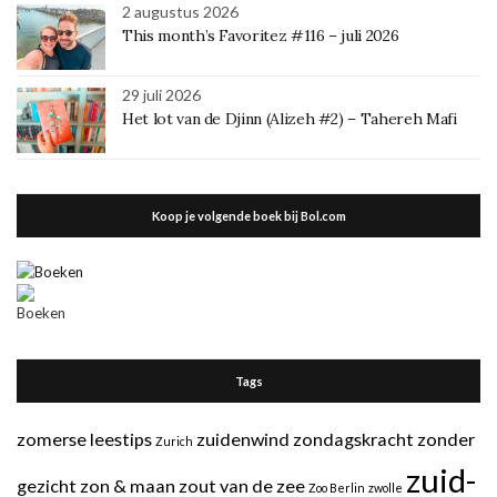
2 augustus 2026
This month’s Favoritez #116 – juli 2026
29 juli 2026
Het lot van de Djinn (Alizeh #2) – Tahereh Mafi
Koop je volgende boek bij Bol.com
Tags
zomerse leestips
zuidenwind
zondagskracht
zonder
Zurich
zuid-
gezicht
zon & maan
zout van de zee
Zoo Berlin
zwolle