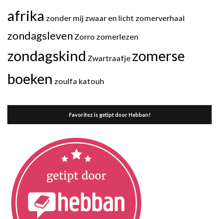
afrika
zonder mij
zwaar en licht
zomerverhaal
zondagsleven
Zorro
zomerlezen
zondagskind
zomerse
Zwartraafje
boeken
zoulfa katouh
Favoritez is getipt door Hebban!