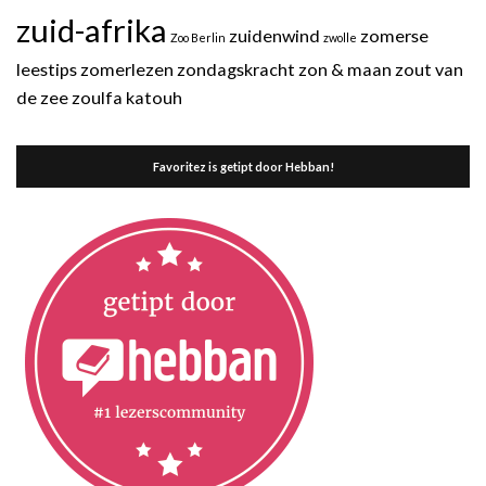
zuid-afrika
zuidenwind
zomerse
Zoo Berlin
zwolle
leestips
zomerlezen
zondagskracht
zon & maan
zout van
de zee
zoulfa katouh
Favoritez is getipt door Hebban!