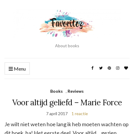
About books
Menu
Books
,
Reviews
Voor altijd geliefd – Marie Force
7 april 2017
1 reactie
Je wilt niet weten hoe lang ik heb moeten wachten op
dit boek, ha! Het eerste deel, Voor altijd… gezien,