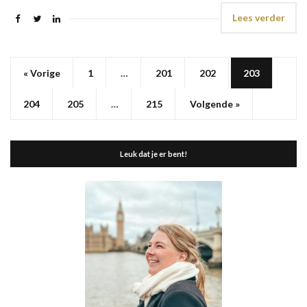
Lees verder
« Vorige
1
…
201
202
203
204
205
…
215
Volgende »
Leuk dat je er bent!