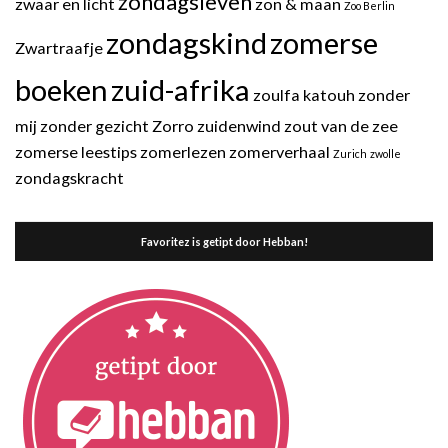
zondagsleven
zwaar en licht
zon & maan
Zoo Berlin
zondagskind
zomerse
Zwartraafje
boeken
zuid-afrika
zoulfa katouh
zonder
mij
zonder gezicht
Zorro
zuidenwind
zout van de zee
zomerse leestips
zomerlezen
zomerverhaal
Zurich
zwolle
zondagskracht
Favoritez is getipt door Hebban!