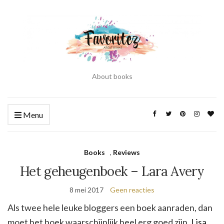
About books
Menu
Books
,
Reviews
Het geheugenboek – Lara Avery
8 mei 2017
Geen reacties
Als twee hele leuke bloggers een boek aanraden, dan
moet het boek waarschijnlijk heel erg goed zijn.
Lisa