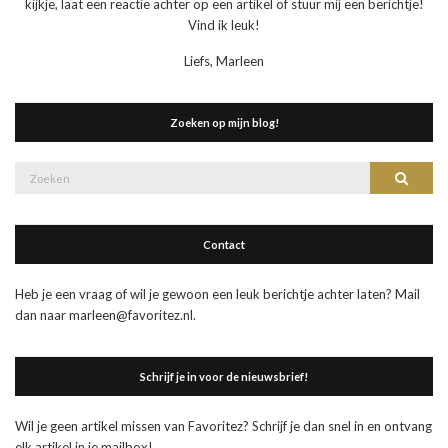
kijkje, laat een reactie achter op een artikel of stuur mij een berichtje!
Vind ik leuk!
Liefs, Marleen
Zoeken op mijn blog!
Zoek
Zoeke
naar:
Contact
Heb je een vraag of wil je gewoon een leuk berichtje achter laten? Mail
dan naar marleen@favoritez.nl.
Schrijf je in voor de nieuwsbrief!
Wil je geen artikel missen van Favoritez? Schrijf je dan snel in en ontvang
elk artikel in je mailbox!