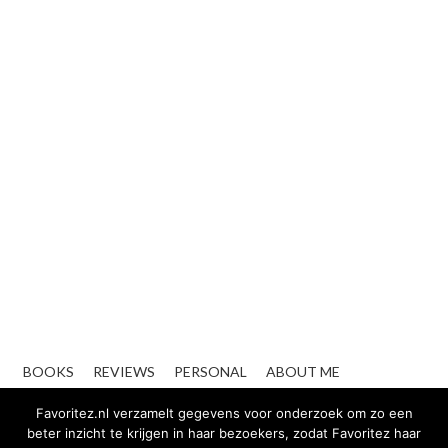
BOOKS
REVIEWS
PERSONAL
ABOUT ME
CONTACT
ZAKELIJK
Favoritez.nl verzamelt gegevens voor onderzoek om zo een
beter inzicht te krijgen in haar bezoekers, zodat Favoritez haar