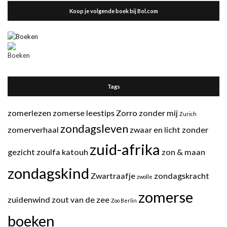
Koop je volgende boek bij Bol.com
Tags
zomerlezen
zomerse leestips
Zorro
zonder mij
Zurich
zondagsleven
zomerverhaal
zwaar en licht
zonder
zuid-afrika
gezicht
zoulfa katouh
zon & maan
zondagskind
Zwartraafje
zondagskracht
zwolle
zomerse
zuidenwind
zout van de zee
Zoo Berlin
boeken