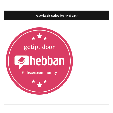
Favoritez is getipt door Hebban!