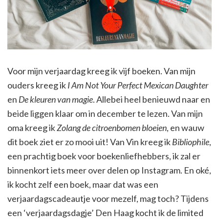
Voor mijn verjaardag kreeg ik vijf boeken. Van mijn
ouders kreeg ik
I Am Not Your Perfect Mexican Daughter
en
De kleuren van magie
. Allebei heel benieuwd naar en
beide liggen klaar om in december te lezen. Van mijn
oma kreeg ik
Zolang de citroenbomen bloeien
, en wauw
dit boek ziet er zo mooi uit! Van Vin kreeg ik
Bibliophile
,
een prachtig boek voor boekenliefhebbers, ik zal er
binnenkort iets meer over delen op Instagram. En oké,
ik kocht zelf een boek, maar dat was een
verjaardagscadeautje voor mezelf, mag toch? Tijdens
een ‘verjaardagsdagje’ Den Haag kocht ik de limited