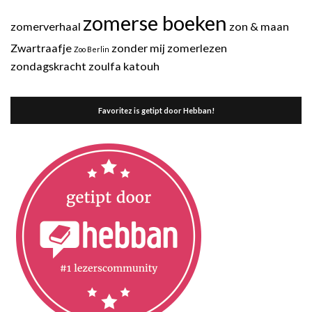
zomerse boeken
zomerverhaal
zon & maan
Zwartraafje
zonder mij
zomerlezen
Zoo Berlin
zondagskracht
zoulfa katouh
Favoritez is getipt door Hebban!