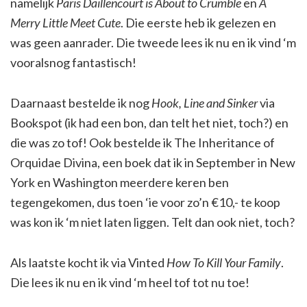
namelijk
Paris Daillencourt is About to Crumble
en
A
Merry Little Meet Cute
. Die eerste heb ik gelezen en
was geen aanrader. Die tweede lees ik nu en ik vind ‘m
vooralsnog fantastisch!
Daarnaast bestelde ik nog
Hook, Line and Sinker
via
Bookspot (ik had een bon, dan telt het niet, toch?) en
die was zo tof! Ook bestelde ik The Inheritance of
Orquidae Divina, een boek dat ik in September in New
York en Washington meerdere keren ben
tegengekomen, dus toen ‘ie voor zo’n €10,- te koop
was kon ik ‘m niet laten liggen. Telt dan ook niet, toch?
Als laatste kocht ik via Vinted
How To Kill Your Family
.
Die lees ik nu en ik vind ‘m heel tof tot nu toe!