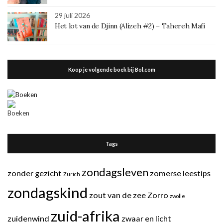
29 juli 2026
Het lot van de Djinn (Alizeh #2) – Tahereh Mafi
Koop je volgende boek bij Bol.com
Tags
zondagsleven
zonder gezicht
zomerse leestips
Zurich
zondagskind
zout van de zee
Zorro
zwolle
zuid-afrika
zuidenwind
zwaar en licht