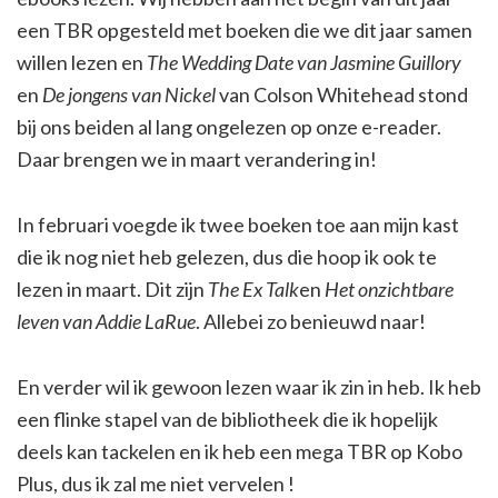
een TBR opgesteld met boeken die we dit jaar samen
willen lezen en
The Wedding Date van Jasmine Guillory
en
De jongens van Nickel
van Colson Whitehead stond
bij ons beiden al lang ongelezen op onze e-reader.
Daar brengen we in maart verandering in!
In februari voegde ik twee boeken toe aan mijn kast
die ik nog niet heb gelezen, dus die hoop ik ook te
lezen in maart. Dit zijn
The Ex Talk
en
Het onzichtbare
leven van Addie LaRue
. Allebei zo benieuwd naar!
En verder wil ik gewoon lezen waar ik zin in heb. Ik heb
een flinke stapel van de bibliotheek die ik hopelijk
deels kan tackelen en ik heb een mega TBR op Kobo
Plus, dus ik zal me niet vervelen !