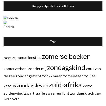
Koop je volgende boek bij Bol.com
Tags
zomerse boeken
zomerse leestips
Zurich
zondagskind
zomerverhaal
zonder mij
zout van
de zee
zonder gezicht
zon & maan
zomerlezen
zoulfa
zuid-afrika
zondagsleven
katouh
Zorro
zuidenwind
Zwartraafje
zwaar en licht
zondagskracht
Zoo
Berlin
zwolle