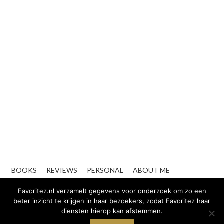
BOOKS
REVIEWS
PERSONAL
ABOUT ME
CONTACT
ZAKELIJK
Favoritez.nl verzamelt gegevens voor onderzoek om zo een
beter inzicht te krijgen in haar bezoekers, zodat Favoritez haar
diensten hierop kan afstemmen.