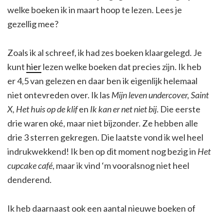
welke boeken ik in maart hoop te lezen. Lees je
gezellig mee?
Zoals ik al schreef, ik had zes boeken klaargelegd. Je
kunt
hier
lezen welke boeken dat precies zijn. Ik heb
er 4,5 van gelezen en daar ben ik eigenlijk helemaal
niet ontevreden over. Ik las
Mijn leven undercover, Saint
X, Het huis op de klif
en
Ik kan er net niet bij
. Die eerste
drie waren oké, maar niet bijzonder. Ze hebben alle
drie 3 sterren gekregen. Die laatste vond ik wel heel
indrukwekkend! Ik ben op dit moment nog bezig in
Het
cupcake café
, maar ik vind ‘m vooralsnog niet heel
denderend.
Ik heb daarnaast ook een aantal nieuwe boeken of