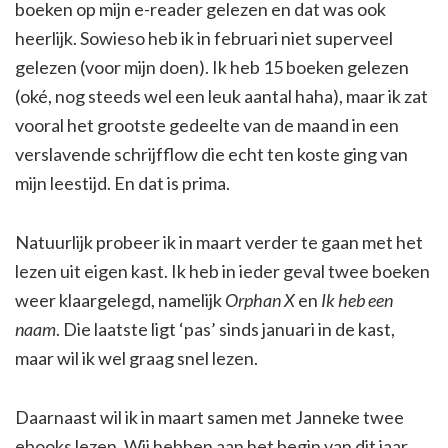
boeken op mijn e-reader gelezen en dat was ook
heerlijk. Sowieso heb ik in februari niet superveel
gelezen (voor mijn doen). Ik heb 15 boeken gelezen
(oké, nog steeds wel een leuk aantal haha), maar ik zat
vooral het grootste gedeelte van de maand in een
verslavende schrijfflow die echt ten koste ging van
mijn leestijd. En dat is prima.
Natuurlijk probeer ik in maart verder te gaan met het
lezen uit eigen kast. Ik heb in ieder geval twee boeken
weer klaargelegd, namelijk
Orphan X
en
Ik heb een
naam
. Die laatste ligt ‘pas’ sinds januari in de kast,
maar wil ik wel graag snel lezen.
Daarnaast wil ik in maart samen met Janneke twee
ebooks lezen. Wij hebben aan het begin van dit jaar