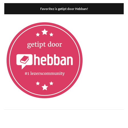
Favoritez is getipt door Hebban!