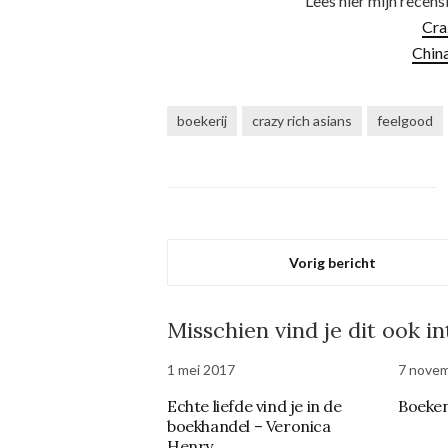
Lees hier mijn recens
Cra
China
boekerij
crazy rich asians
feelgood
Vorig bericht
Misschien vind je dit ook i
1 mei 2017
7 nove
Echte liefde vind je in de
Boeken
boekhandel – Veronica
Henry