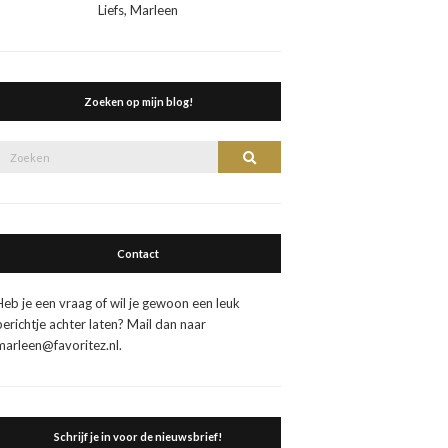
Liefs, Marleen
Zoeken op mijn blog!
Zoek
Zoeken
naar:
Contact
Heb je een vraag of wil je gewoon een leuk
berichtje achter laten? Mail dan naar
marleen@favoritez.nl.
Schrijf je in voor de nieuwsbrief!