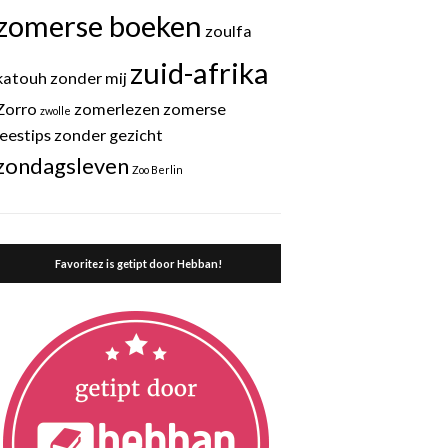
zomerse boeken
zoulfa
zuid-afrika
katouh
zonder mij
Zorro
zomerlezen
zomerse
zwolle
leestips
zonder gezicht
zondagsleven
Zoo Berlin
Favoritez is getipt door Hebban!