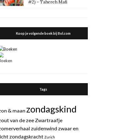
#2) – Tahereh Mafi
Koop je volgende boek bij Bol.com
Tags
zondagskind
zon & maan
zout van de zee
Zwartraafje
zomerverhaal
zuidenwind
zwaar en
licht
zondagskracht
Zurich