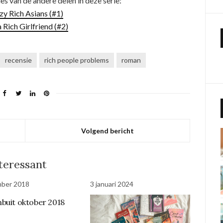
ies van de andere delen in deze serie:
zy Rich Asians (#1)
 Rich Girlfriend (#2)
recensie
rich people problems
roman
Volgend bericht
nteressant
mber 2018
3 januari 2024
buit oktober 2018