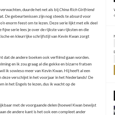
verwachten, duurde het net als bij
China Rich Girlfriend
zat. De gebeurtenissen zijn nog steeds te absurd voor
’n enorm feest om te lezen. Deze serie lijkt met elk deel
ijne serie lees je over de rijkste van rijksten en die
che en kleurrijke schrijfstijl van Kevin Kwan zorgt
cht dat de andere boeken ook verfilmd gaan worden.
lming en ik zou graag al die gekke en bizarre fratsen
wil ik sowieso meer van Kevin Kwan. Hij heeft al een
n deze verschijnt in het voorjaar in het Nederlands! De
h om in het Engels te lezen, dus ik wacht op de
gelijkbaar met de voorgaande delen (hoewel Kwan bewijst
r aan de andere kant is het ook een compleet ander