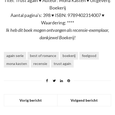
Titel: Trust again ♥ Auteur: Mona Kasten ♥ Uitgeverij:
Boekerij
Aantal pagina’s: 398 ♥ ISBN: 9789402314007 ♥
Waardering: ****
Ik heb dit boek mogen ontvangen als recensie-exemplaar,
dankjewel Boekerij!
again serie
best of romance
boekerij
feelgood
mona kasten
recensie
trust again
Vorig bericht
Volgend bericht