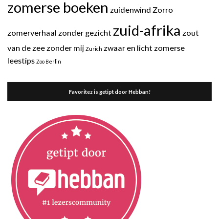
zomerse boeken
zuidenwind
Zorro
zuid-afrika
zomerverhaal
zonder gezicht
zout
van de zee
zonder mij
zwaar en licht
zomerse
Zurich
leestips
Zoo Berlin
Favoritez is getipt door Hebban!