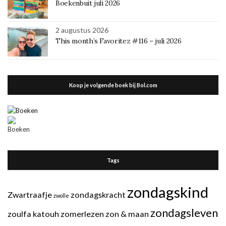
Boekenbuit juli 2026
2 augustus 2026
This month’s Favoritez #116 – juli 2026
Koop je volgende boek bij Bol.com
Tags
zondagskind
Zwartraafje
zondagskracht
zwolle
zondagsleven
zoulfa katouh
zomerlezen
zon & maan