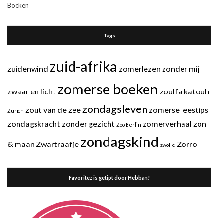
Tags
zuid-afrika
zuidenwind
zomerlezen
zonder mij
zomerse boeken
zwaar en licht
zoulfa katouh
zondagsleven
zout van de zee
zomerse leestips
Zurich
zondagskracht
zonder gezicht
zomerverhaal
zon
Zoo Berlin
zondagskind
& maan
Zwartraafje
Zorro
zwolle
Favoritez is getipt door Hebban!