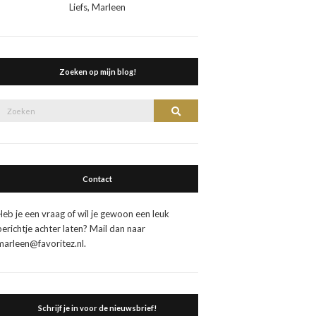
Liefs, Marleen
Zoeken op mijn blog!
Zoek
Zoeken
naar:
Contact
Heb je een vraag of wil je gewoon een leuk
berichtje achter laten? Mail dan naar
marleen@favoritez.nl.
Schrijf je in voor de nieuwsbrief!