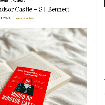
Books
,
Reviews
sor Castle – S.J. Bennett
rt 2024
Geen reacties