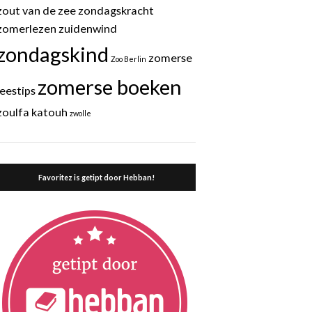
zout van de zee
zondagskracht
zomerlezen
zuidenwind
zondagskind
zomerse
Zoo Berlin
zomerse boeken
leestips
zoulfa katouh
zwolle
Favoritez is getipt door Hebban!