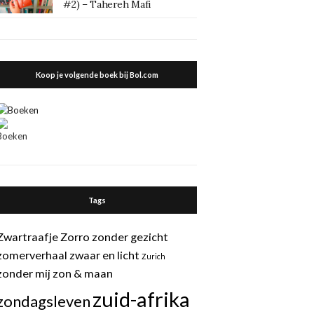
#2) – Tahereh Mafi
Koop je volgende boek bij Bol.com
Tags
Zwartraafje
Zorro
zonder gezicht
zomerverhaal
zwaar en licht
Zurich
zonder mij
zon & maan
zuid-afrika
zondagsleven