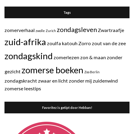
Tags
zondagsleven
zomerverhaal
Zwartraafje
zwolle
Zurich
zuid-afrika
zoulfa katouh
Zorro
zout van de zee
zondagskind
zomerlezen
zon & maan
zonder
zomerse boeken
gezicht
Zoo Berlin
zondagskracht
zwaar en licht
zonder mij
zuidenwind
zomerse leestips
Favoritez is getipt door Hebban!