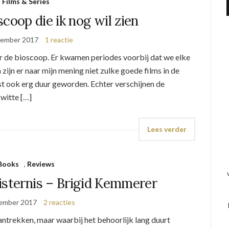
Films & Series
scoop die ik nog wil zien
vember 2017
1 reactie
r de bioscoop. Er kwamen periodes voorbij dat we elke
zijn er naar mijn mening niet zulke goede films in de
t ook erg duur geworden. Echter verschijnen de
witte […]
Lees verder
Books
,
Reviews
isternis – Brigid Kemmerer
ember 2017
2 reacties
aantrekken, maar waarbij het behoorlijk lang duurt