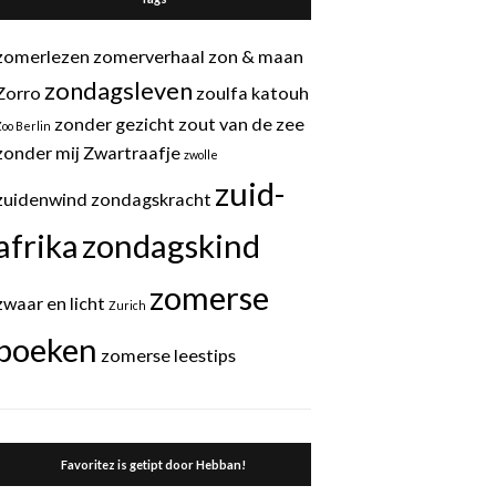
zomerlezen
zomerverhaal
zon & maan
zondagsleven
Zorro
zoulfa katouh
zonder gezicht
zout van de zee
Zoo Berlin
zonder mij
Zwartraafje
zwolle
zuid-
zuidenwind
zondagskracht
afrika
zondagskind
zomerse
zwaar en licht
Zurich
boeken
zomerse leestips
Favoritez is getipt door Hebban!