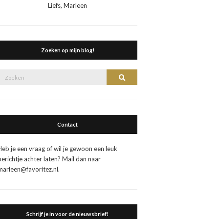
Liefs, Marleen
Zoeken op mijn blog!
Zoek
Zoeken
naar:
Contact
Heb je een vraag of wil je gewoon een leuk
berichtje achter laten? Mail dan naar
marleen@favoritez.nl.
Schrijf je in voor de nieuwsbrief!