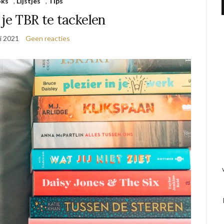
oks
,
Lijstjes
,
Tips
 je TBR te tackelen
i 2021
Geen reacties