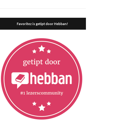
Favoritez is getipt door Hebban!