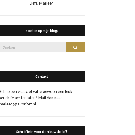
Liefs, Marleen
Zoeken op mijn blog!
Zoek
Zoeken
naar:
Contact
Heb je een vraag of wil je gewoon een leuk
berichtje achter laten? Mail dan naar
marleen@favoritez.nl.
Schrijf je in voor de nieuwsbrief!