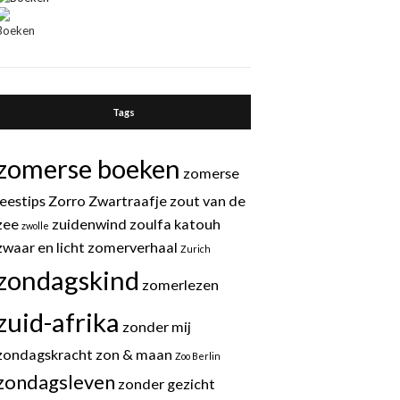
Tags
zomerse boeken
zomerse
leestips
Zorro
Zwartraafje
zout van de
zee
zuidenwind
zoulfa katouh
zwolle
zwaar en licht
zomerverhaal
Zurich
zondagskind
zomerlezen
zuid-afrika
zonder mij
zondagskracht
zon & maan
Zoo Berlin
zondagsleven
zonder gezicht