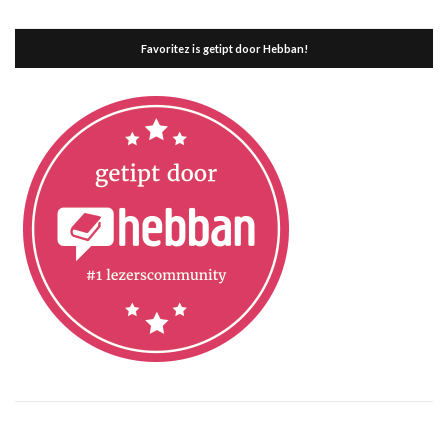
Favoritez is getipt door Hebban!