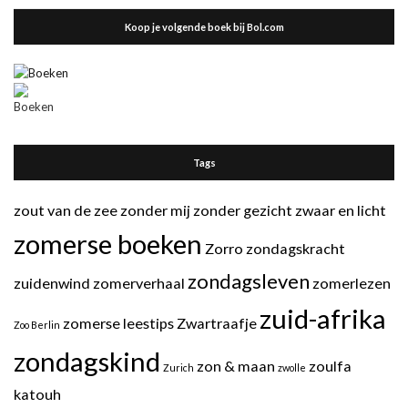
Koop je volgende boek bij Bol.com
Tags
zout van de zee
zonder mij
zonder gezicht
zwaar en licht
zomerse boeken
Zorro
zondagskracht
zondagsleven
zuidenwind
zomerverhaal
zomerlezen
zuid-afrika
zomerse leestips
Zwartraafje
Zoo Berlin
zondagskind
zon & maan
zoulfa
Zurich
zwolle
katouh