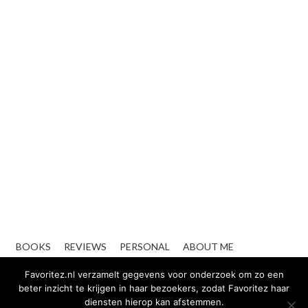
BOOKS
REVIEWS
PERSONAL
ABOUT ME
CONTACT
ZAKELIJK
Favoritez.nl verzamelt gegevens voor onderzoek om zo een
beter inzicht te krijgen in haar bezoekers, zodat Favoritez haar
diensten hierop kan afstemmen.