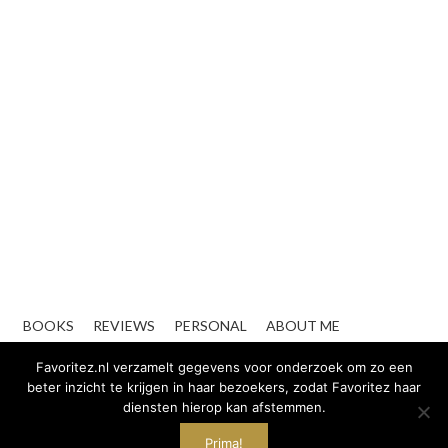
BOOKS
REVIEWS
PERSONAL
ABOUT ME
CONTACT
ZAKELIJK
Favoritez.nl verzamelt gegevens voor onderzoek om zo een
beter inzicht te krijgen in haar bezoekers, zodat Favoritez haar
diensten hierop kan afstemmen.
Prima!