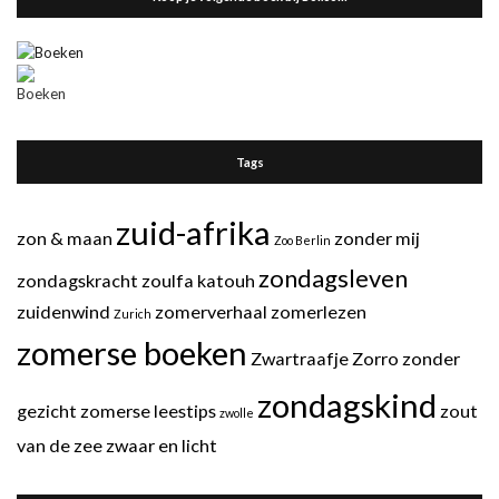
Tags
zuid-afrika
zon & maan
zonder mij
Zoo Berlin
zondagsleven
zondagskracht
zoulfa katouh
zuidenwind
zomerverhaal
zomerlezen
Zurich
zomerse boeken
Zwartraafje
Zorro
zonder
zondagskind
gezicht
zomerse leestips
zout
zwolle
van de zee
zwaar en licht