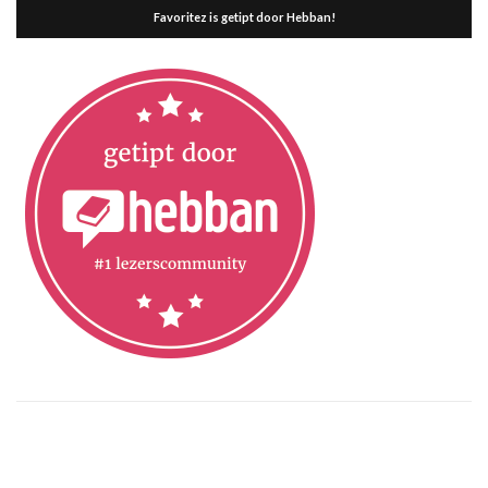
Favoritez is getipt door Hebban!