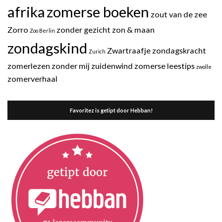
afrika
zomerse boeken
zout van de zee
Zorro
zonder gezicht
zon & maan
Zoo Berlin
zondagskind
Zwartraafje
zondagskracht
Zurich
zomerlezen
zonder mij
zuidenwind
zomerse leestips
zwolle
zomerverhaal
Favoritez is getipt door Hebban!