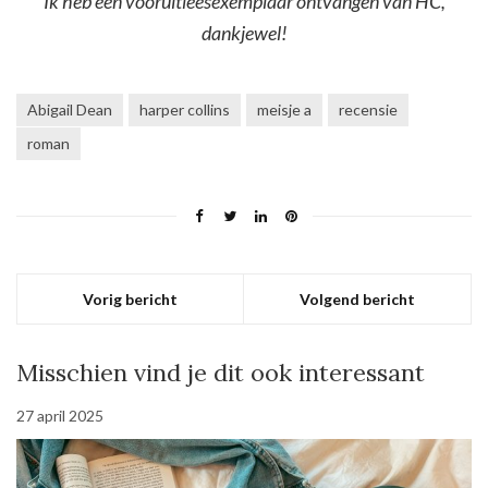
Ik heb een vooruitleesexemplaar ontvangen van HC,
dankjewel!
Abigail Dean
harper collins
meisje a
recensie
roman
Vorig bericht
Volgend bericht
Misschien vind je dit ook interessant
27 april 2025