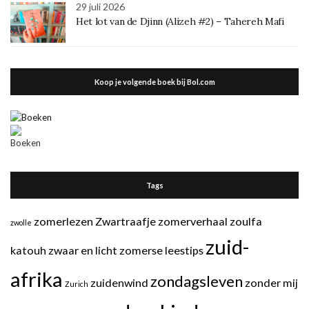
29 juli 2026
Het lot van de Djinn (Alizeh #2) – Tahereh Mafi
Koop je volgende boek bij Bol.com
Tags
zomerlezen
Zwartraafje
zomerverhaal
zoulfa
zwolle
zuid-
katouh
zwaar en licht
zomerse leestips
afrika
zondagsleven
zuidenwind
zonder mij
Zurich