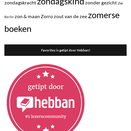
zondagskind
zondagskracht
zonder gezicht
Zoo
zomerse
zon & maan
Zorro
zout van de zee
Berlin
boeken
Favoritez is getipt door Hebban!