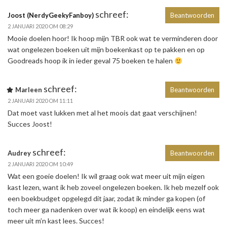
schreef:
Joost (NerdyGeekyFanboy)
Beantwoorden
2 JANUARI 2020 OM 08:29
Mooie doelen hoor! Ik hoop mijn TBR ook wat te verminderen door
wat ongelezen boeken uit mijn boekenkast op te pakken en op
Goodreads hoop ik in ieder geval 75 boeken te halen
schreef:
Marleen
Beantwoorden
2 JANUARI 2020 OM 11:11
Dat moet vast lukken met al het moois dat gaat verschijnen!
Succes Joost!
schreef:
Audrey
Beantwoorden
2 JANUARI 2020 OM 10:49
Wat een goeie doelen! Ik wil graag ook wat meer uit mijn eigen
kast lezen, want ik heb zoveel ongelezen boeken. Ik heb mezelf ook
een boekbudget opgelegd dit jaar, zodat ik minder ga kopen (of
toch meer ga nadenken over wat ik koop) en eindelijk eens wat
meer uit m’n kast lees. Succes!