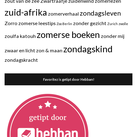
zout van de zee
Zwartraafje
zuidenwind
zomerlezen
zuid-afrika
zondagsleven
zomerverhaal
Zorro
zomerse leestips
zonder gezicht
Zoo Berlin
Zurich
zwolle
zomerse boeken
zoulfa katouh
zonder mij
zondagskind
zwaar en licht
zon & maan
zondagskracht
Favoritez is getipt door Hebban!