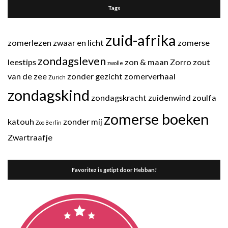
Tags
zuid-afrika
zomerlezen
zwaar en licht
zomerse
zondagsleven
leestips
zon & maan
Zorro
zout
zwolle
van de zee
zonder gezicht
zomerverhaal
Zurich
zondagskind
zondagskracht
zuidenwind
zoulfa
zomerse boeken
katouh
zonder mij
Zoo Berlin
Zwartraafje
Favoritez is getipt door Hebban!