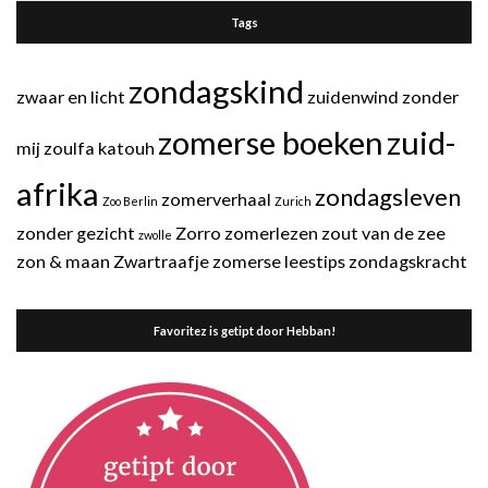
Tags
zondagskind
zwaar en licht
zuidenwind
zonder
zomerse boeken
zuid-
mij
zoulfa katouh
afrika
zondagsleven
zomerverhaal
Zoo Berlin
Zurich
zonder gezicht
Zorro
zomerlezen
zout van de zee
zwolle
zon & maan
Zwartraafje
zomerse leestips
zondagskracht
Favoritez is getipt door Hebban!