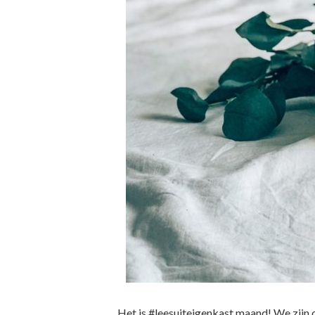
Het is #leesuiteigenkast maand! We zijn o