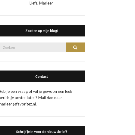
Liefs, Marleen
Zoeken op mijn blog!
Zoek
Zoeken
naar:
Contact
Heb je een vraag of wil je gewoon een leuk
berichtje achter laten? Mail dan naar
marleen@favoritez.nl.
Schrijf je in voor de nieuwsbrief!