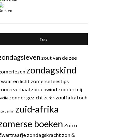
Tags
zondagsleven
zout van de zee
zondagskind
zomerlezen
zwaar en licht
zomerse leestips
zomerverhaal
zuidenwind
zonder mij
zonder gezicht
zoulfa katouh
zwolle
Zurich
zuid-afrika
Zoo Berlin
zomerse boeken
Zorro
Zwartraafje
zondagskracht
zon &