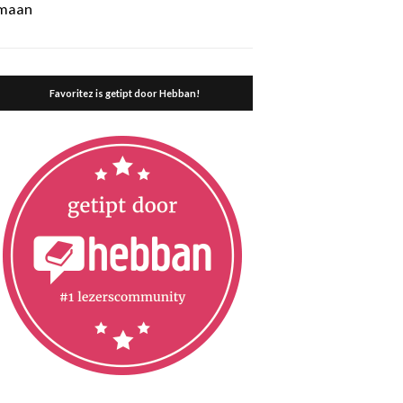
maan
Favoritez is getipt door Hebban!