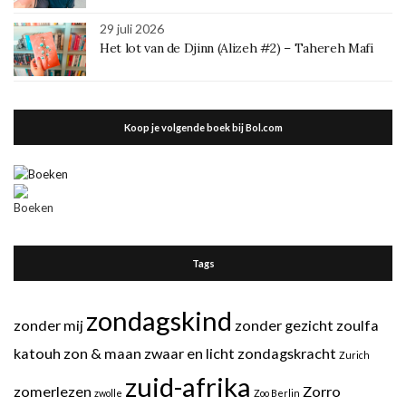
29 juli 2026
Het lot van de Djinn (Alizeh #2) – Tahereh Mafi
Koop je volgende boek bij Bol.com
Tags
zondagskind
zonder mij
zonder gezicht
zoulfa
katouh
zon & maan
zwaar en licht
zondagskracht
Zurich
zuid-afrika
zomerlezen
Zorro
zwolle
Zoo Berlin