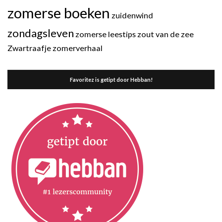
zomerse boeken
zuidenwind
zondagsleven
zomerse leestips
zout van de zee
Zwartraafje
zomerverhaal
Favoritez is getipt door Hebban!