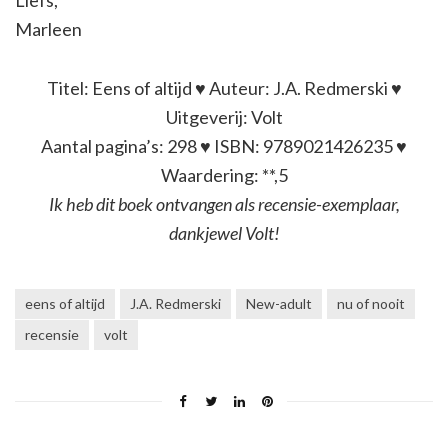
Liefs,
Marleen
Titel: Eens of altijd ♥ Auteur: J.A. Redmerski ♥
Uitgeverij: Volt
Aantal pagina’s: 298 ♥ ISBN: 9789021426235 ♥
Waardering: **,5
Ik heb dit boek ontvangen als recensie-exemplaar,
dankjewel Volt!
eens of altijd
J.A. Redmerski
New-adult
nu of nooit
recensie
volt