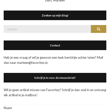
Liefs, Marleen
Zoeken op mijn blog!
Zoek
Zoeke
naar:
Contact
Heb je een vraag of wil je gewoon een leuk berichtje achter laten? Mail
dan naar marleen@favoritez.nl.
Schrijf je in voor de nieuwsbrief!
Wil je geen artikel missen van Favoritez? Schrijf je dan snel in en ontvang
elk artikel in je mailbox!
Naam