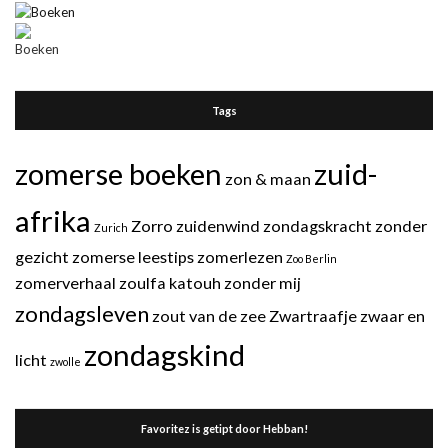
Tags
zomerse boeken
zuid-
zon & maan
afrika
Zorro
zuidenwind
zondagskracht
zonder
Zurich
gezicht
zomerse leestips
zomerlezen
Zoo Berlin
zomerverhaal
zoulfa katouh
zonder mij
zondagsleven
zout van de zee
Zwartraafje
zwaar en
zondagskind
licht
zwolle
Favoritez is getipt door Hebban!