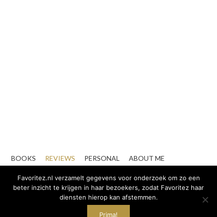
BOOKS
REVIEWS
PERSONAL
ABOUT ME
CONTACT
ZAKELIJK
Favoritez.nl verzamelt gegevens voor onderzoek om zo een
beter inzicht te krijgen in haar bezoekers, zodat Favoritez haar
diensten hierop kan afstemmen.
Prima!