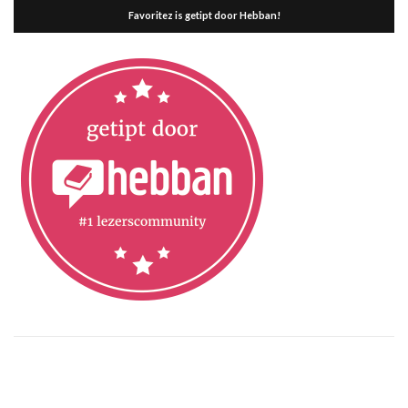
Favoritez is getipt door Hebban!