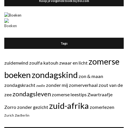
Koop je volgende boek bij Bol.com
Tags
zomerse
zuidenwind
zoulfa katouh
zwaar en licht
boeken
zondagskind
zon & maan
zondagskracht
zonder mij
zomerverhaal
zout van de
zwolle
zondagsleven
zee
zomerse leestips
Zwartraafje
zuid-afrika
Zorro
zonder gezicht
zomerlezen
Zurich
Zoo Berlin