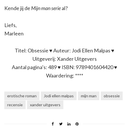
Kende jij de
Mijn man serie
al?
Liefs,
Marleen
Titel: Obsessie ♥ Auteur: Jodi Ellen Malpas ♥
Uitgeverij: Xander Uitgevers
Aantal pagina’s: 489 ♥ ISBN: 9789401604420 ♥
Waardering: ****
erotische roman
Jodi ellen malpas
mijn man
obsessie
recensie
xander uitgevers