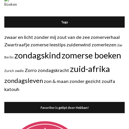
Tags
zwaar en licht
zonder mij
zout van de zee
zomerverhaal
Zwartraafje
zomerse leestips
zuidenwind
zomerlezen
Zoo
zondagskind
zomerse boeken
Berlin
zuid-afrika
Zorro
zondagskracht
Zurich
zwolle
zondagsleven
zon & maan
zonder gezicht
zoulfa
katouh
Favoritez is getipt door Hebban!