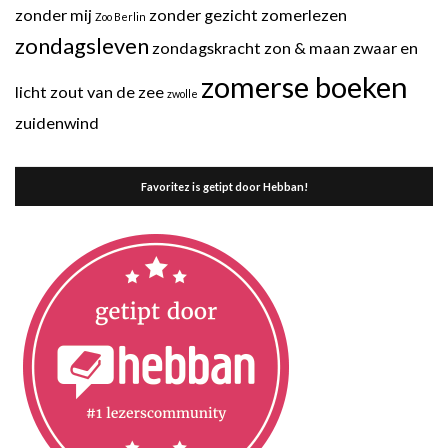
zonder mij
zonder gezicht
zomerlezen
Zoo Berlin
zondagsleven
zondagskracht
zon & maan
zwaar en
zomerse boeken
licht
zout van de zee
zwolle
zuidenwind
Favoritez is getipt door Hebban!