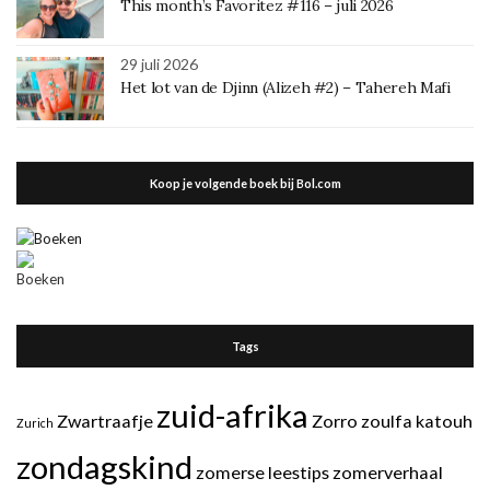
This month’s Favoritez #116 – juli 2026
29 juli 2026
Het lot van de Djinn (Alizeh #2) – Tahereh Mafi
Koop je volgende boek bij Bol.com
Tags
zuid-afrika
Zwartraafje
Zorro
zoulfa katouh
Zurich
zondagskind
zomerse leestips
zomerverhaal