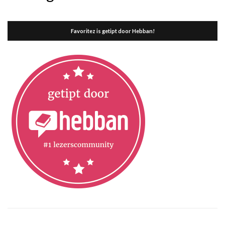
Favoritez is getipt door Hebban!