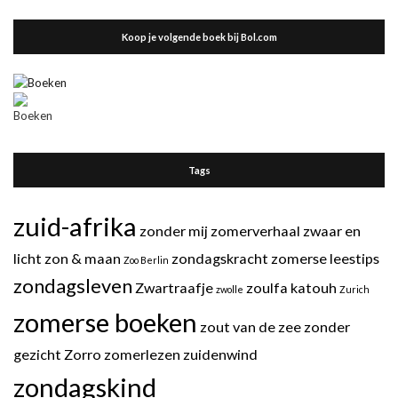
Koop je volgende boek bij Bol.com
Tags
zuid-afrika
zonder mij
zomerverhaal
zwaar en
licht
zon & maan
zondagskracht
zomerse leestips
Zoo Berlin
zondagsleven
Zwartraafje
zoulfa katouh
zwolle
Zurich
zomerse boeken
zout van de zee
zonder
gezicht
Zorro
zomerlezen
zuidenwind
zondagskind