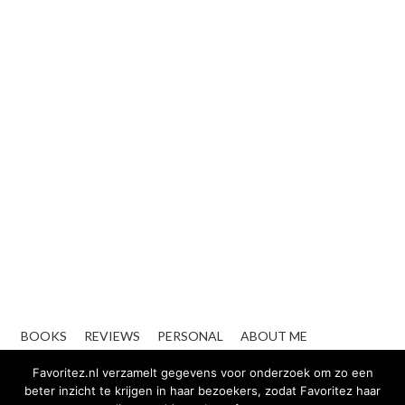
BOOKS
REVIEWS
PERSONAL
ABOUT ME
CONTACT
ZAKELIJK
Favoritez.nl verzamelt gegevens voor onderzoek om zo een
beter inzicht te krijgen in haar bezoekers, zodat Favoritez haar