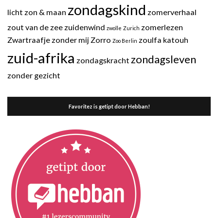
zondagskind
licht
zon & maan
zomerverhaal
zout van de zee
zuidenwind
zomerlezen
zwolle
Zurich
Zwartraafje
zonder mij
Zorro
zoulfa katouh
Zoo Berlin
zuid-afrika
zondagsleven
zondagskracht
zonder gezicht
Favoritez is getipt door Hebban!