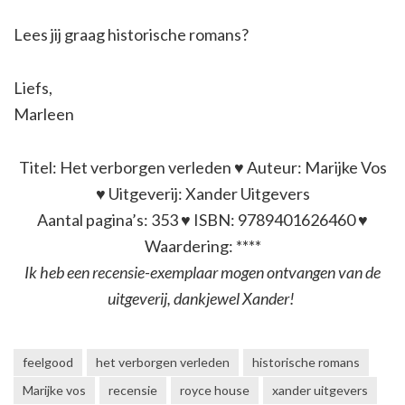
Lees jij graag historische romans?
Liefs,
Marleen
Titel: Het verborgen verleden ♥ Auteur: Marijke Vos
♥ Uitgeverij: Xander Uitgevers
Aantal pagina’s: 353 ♥ ISBN: 9789401626460 ♥
Waardering: ****
Ik heb een recensie-exemplaar mogen ontvangen van de
uitgeverij, dankjewel Xander!
feelgood
het verborgen verleden
historische romans
Marijke vos
recensie
royce house
xander uitgevers