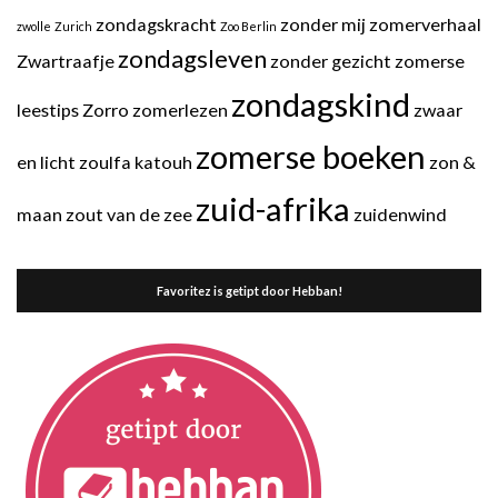
zondagskracht
zonder mij
zomerverhaal
zwolle
Zurich
Zoo Berlin
zondagsleven
Zwartraafje
zonder gezicht
zomerse
zondagskind
leestips
Zorro
zomerlezen
zwaar
zomerse boeken
en licht
zoulfa katouh
zon &
zuid-afrika
maan
zout van de zee
zuidenwind
Favoritez is getipt door Hebban!