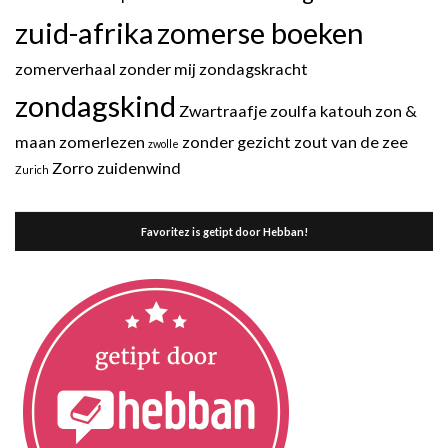
zuid-afrika
zomerse boeken
zomerverhaal
zonder mij
zondagskracht
zondagskind
Zwartraafje
zoulfa katouh
zon &
maan
zomerlezen
zonder gezicht
zout van de zee
zwolle
Zorro
zuidenwind
Zurich
Favoritez is getipt door Hebban!