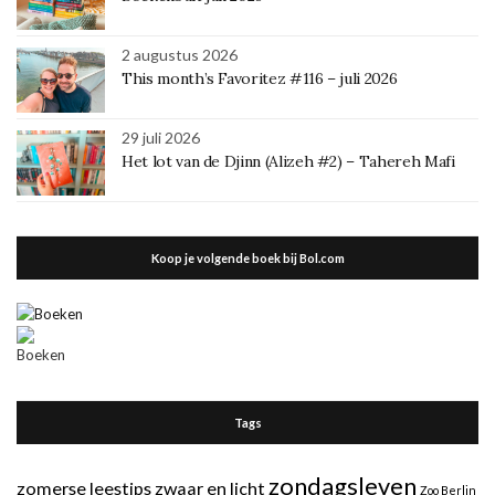
2 augustus 2026
This month’s Favoritez #116 – juli 2026
29 juli 2026
Het lot van de Djinn (Alizeh #2) – Tahereh Mafi
Koop je volgende boek bij Bol.com
Tags
zondagsleven
zomerse leestips
zwaar en licht
Zoo Berlin