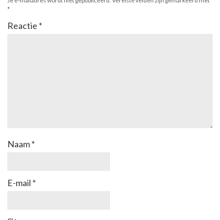
Je e-mailadres wordt niet gepubliceerd.
Vereiste velden zijn gemarkeerd met
*
Reactie
*
Naam
*
E-mail
*