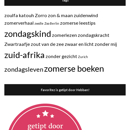
Tags
zoulfa katouh
Zorro
zon & maan
zuidenwind
zomerverhaal
zomerse leestips
zwolle
Zoo Berlin
zondagskind
zomerlezen
zondagskracht
Zwartraafje
zout van de zee
zwaar en licht
zonder mij
zuid-afrika
zonder gezicht
Zurich
zomerse boeken
zondagsleven
Favoritez is getipt door Hebban!