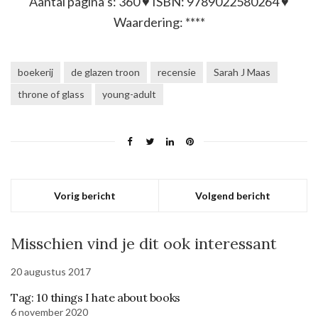
Aantal pagina’s: 360 ♥ ISBN: 9789022580264 ♥
Waardering: ****
boekerij
de glazen troon
recensie
Sarah J Maas
throne of glass
young-adult
Vorig bericht
Volgend bericht
Misschien vind je dit ook interessant
20 augustus 2017
Tag: 10 things I hate about books
6 november 2020