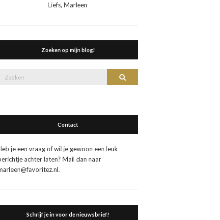
Liefs, Marleen
Zoeken op mijn blog!
Zoek
Zoeken
naar:
Contact
Heb je een vraag of wil je gewoon een leuk
berichtje achter laten? Mail dan naar
marleen@favoritez.nl.
Schrijf je in voor de nieuwsbrief!