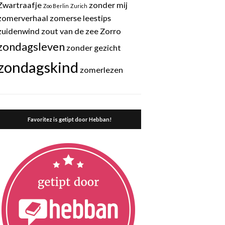
Zwartraafje
zonder mij
Zoo Berlin
Zurich
zomerverhaal
zomerse leestips
zuidenwind
zout van de zee
Zorro
zondagsleven
zonder gezicht
zondagskind
zomerlezen
Favoritez is getipt door Hebban!