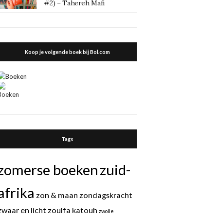
#2) – Tahereh Mafi
Koop je volgende boek bij Bol.com
Tags
zomerse boeken
zuid-
afrika
zon & maan
zondagskracht
zwaar en licht
zoulfa katouh
zwolle