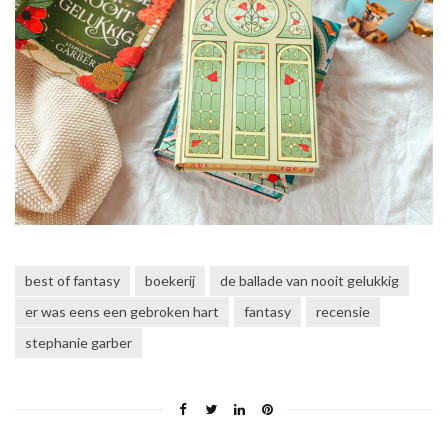
best of fantasy
boekerij
de ballade van nooit gelukkig
er was eens een gebroken hart
fantasy
recensie
stephanie garber