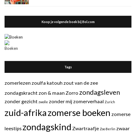
Koop je volgende boek bij Bol.com
Tags
zomerlezen
zoulfa katouh
zout van de zee
zondagsleven
zondagskracht
zon & maan
Zorro
zonder gezicht
zonder mij
zomerverhaal
zwolle
Zurich
zuid-afrika
zomerse boeken
zomerse
zondagskind
leestips
Zwartraafje
zwaar
Zoo Berlin