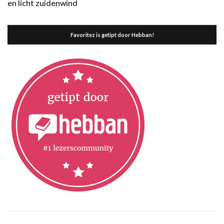
en licht
zuidenwind
Favoritez is getipt door Hebban!