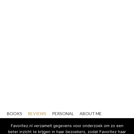
BOOKS
REVIEWS
PERSONAL
ABOUT ME
CONTACT
ZAKELIJK
Favoritez.nl verzamelt gegevens voor onderzoek om zo een
beter inzicht te krijgen in haar bezoekers, zodat Favoritez haar