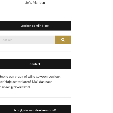
Liefs, Marleen
Zoeken op mijn blog!
Zoek
Zoeken
naar:
Contact
Heb je een vraag of wil je gewoon een leuk
berichtje achter laten? Mail dan naar
marleen@favoritez.nl.
Schrijf je in voor de nieuwsbrief!