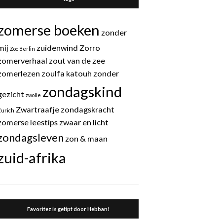
zomerse boeken
zonder
mij
zuidenwind
Zorro
Zoo Berlin
zomerverhaal
zout van de zee
zomerlezen
zoulfa katouh
zonder
zondagskind
gezicht
zwolle
Zwartraafje
zondagskracht
Zurich
zomerse leestips
zwaar en licht
zondagsleven
zon & maan
zuid-afrika
Favoritez is getipt door Hebban!