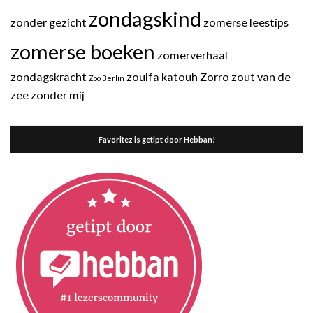
zondagskind
zonder gezicht
zomerse leestips
zomerse boeken
zomerverhaal
zondagskracht
zoulfa katouh
Zorro
zout van de
Zoo Berlin
zee
zonder mij
Favoritez is getipt door Hebban!