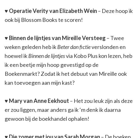
♥
Operatie Verity van Elizabeth Wein
– Deze hoop ik
ook bij Blossom Books te scoren!
♥
Binnen de lijntjes van Mireille Versteeg
– Twee
weken geleden heb ik
Beter dan fictie
verslonden en
hoewel ik
Binnen de lijntjes
via Kobo Plus kon lezen, heb
ik een beetje mijn hoop gevestigd op de
Boekenmarkt? Zodat ik het debuut van Mireille ook
kan toevoegen aan mijn kast?
♥
Mary van Anne Eekhout
– Het zou leuk zijn als deze
er zou liggen, maar anders ga ik ‘m denk ik daarna
gewoon bij de boekhandel ophalen!
♥ Die zomer met jou van Sarah Morgan
– De boeken