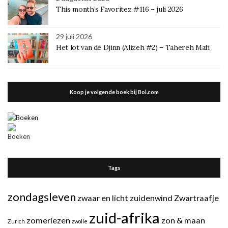
This month’s Favoritez #116 – juli 2026
29 juli 2026
Het lot van de Djinn (Alizeh #2) – Tahereh Mafi
Koop je volgende boek bij Bol.com
Tags
zondagsleven
zwaar en licht
zuidenwind
Zwartraafje
zuid-afrika
zomerlezen
zon & maan
Zurich
zwolle