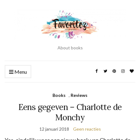
About books
Menu
Books
,
Reviews
Eens gegeven – Charlotte de
Monchy
12 januari 2018
Geen reacties
Yes, eindelijk weer een nieuw boek van Charlotte de