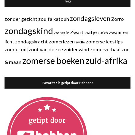
Tags
zondagsleven
zonder gezicht
zoulfa katouh
Zorro
zondagskind
Zwartraafje
zwaar en
Zoo Berlin
Zurich
licht
zondagskracht
zomerlezen
zomerse leestips
zwolle
zonder mij
zout van de zee
zuidenwind
zomerverhaal
zon
zomerse boeken
zuid-afrika
& maan
Favoritez is getipt door Hebban!