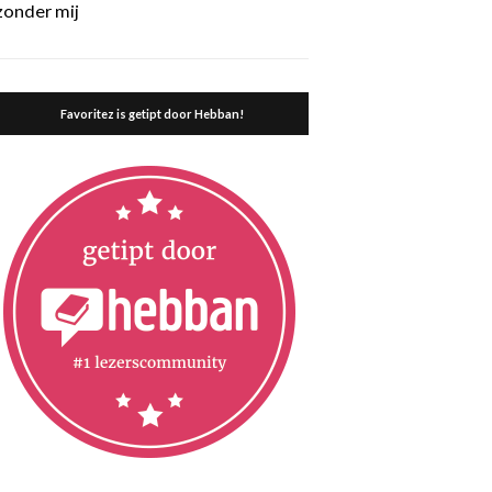
zonder mij
Favoritez is getipt door Hebban!