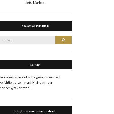
Liefs, Marleen
Zoeken op mijn blog!
Zoek
Zoeken
naar:
Contact
Heb je een vraag of wil je gewoon een leuk
berichtje achter laten? Mail dan naar
marleen@favoritez.nl.
Schrijf je in voor de nieuwsbrief!