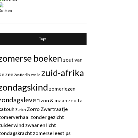
Tags
zomerse boeken
zout van
zuid-afrika
de zee
Zoo Berlin
zwolle
zondagskind
zomerlezen
zondagsleven
zon & maan
zoulfa
katouh
Zorro
Zwartraafje
Zurich
zomerverhaal
zonder gezicht
zuidenwind
zwaar en licht
zondagskracht
zomerse leestips