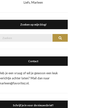
Liefs, Marleen
Zoeken op mijn blog!
Zoek
Zoeken
naar:
Contact
Heb je een vraag of wil je gewoon een leuk
berichtje achter laten? Mail dan naar
marleen@favoritez.nl.
Schrijf je in voor de nieuwsbrief!