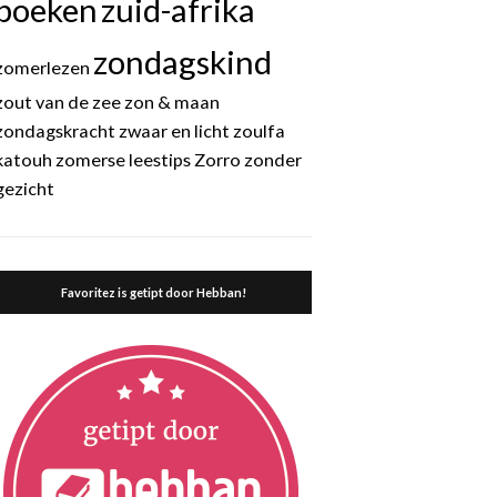
boeken
zuid-afrika
zondagskind
zomerlezen
zout van de zee
zon & maan
zondagskracht
zwaar en licht
zoulfa
katouh
zomerse leestips
Zorro
zonder
gezicht
Favoritez is getipt door Hebban!