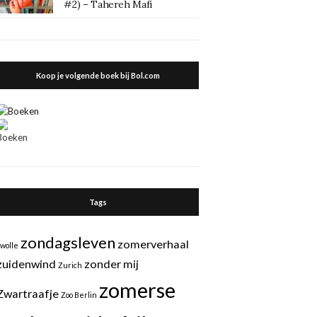
#2) – Tahereh Mafi
Koop je volgende boek bij Bol.com
Tags
zondagsleven
zomerverhaal
zwolle
zuidenwind
zonder mij
Zurich
zomerse
Zwartraafje
Zoo Berlin